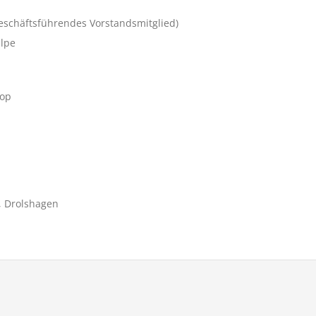
geschäftsführendes Vorstandsmitglied)
Olpe
rop
, Drolshagen